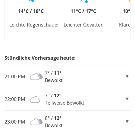
14°C / 18°C
11°C / 17°C
10°C 
Leichte Regenschauer
Leichter Gewitter
Klarer
Stündliche Vorhersage heute:
7° /
11°
21:00 PM
Bewölkt
7° /
12°
22:00 PM
Teilweise Bewölkt
8° /
12°
23:00 PM
Bewölkt