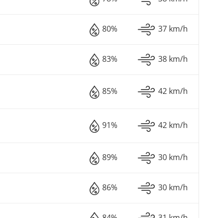
80%
37 km/h
83%
38 km/h
85%
42 km/h
91%
42 km/h
89%
30 km/h
86%
30 km/h
84%
31 km/h