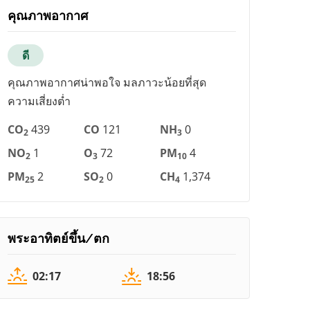
คุณภาพอากาศ
ดี
คุณภาพอากาศน่าพอใจ มลภาวะน้อยที่สุด
ความเสี่ยงต่ำ
CO
439
CO
121
NH
0
2
3
NO
1
O
72
PM
4
2
3
10
PM
2
SO
0
CH
1,374
25
2
4
พระอาทิตย์ขึ้น/ตก
02:17
18:56