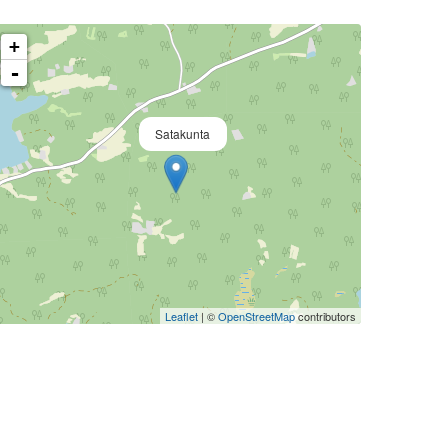
+
-
Satakunta
Leaflet
| ©
OpenStreetMap
contributors