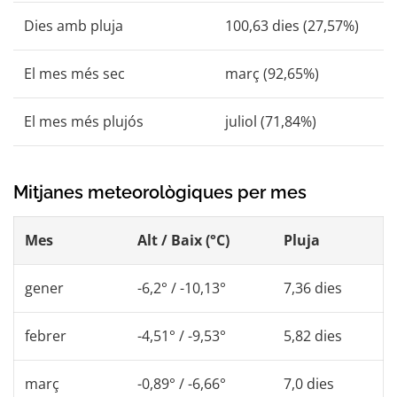
Dies amb pluja
100,63 dies (27,57%)
El mes més sec
març (92,65%)
El mes més plujós
juliol (71,84%)
Mitjanes meteorològiques per mes
Mes
Alt / Baix (°C)
Pluja
gener
-6,2° / -10,13°
7,36 dies
febrer
-4,51° / -9,53°
5,82 dies
març
-0,89° / -6,66°
7,0 dies