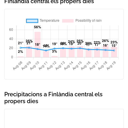
Finlàndia central els propers dies
Precipitacions a Finlàndia central els
propers dies