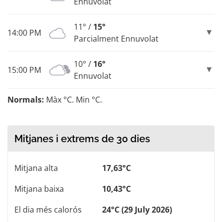
Ennuvolat
11° /
15°
14:00 PM
Parcialment Ennuvolat
10° /
16°
15:00 PM
Ennuvolat
Normals:
Màx °C. Min °C.
Mitjanes i extrems de 30 dies
Mitjana alta
17,63°C
Mitjana baixa
10,43°C
El dia més calorós
24°C (29 July 2026)