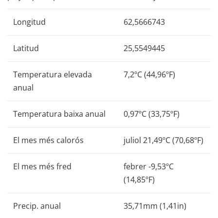
Longitud
62,5666743
Latitud
25,5549445
Temperatura elevada
7,2ºC (44,96ºF)
anual
Temperatura baixa anual
0,97ºC (33,75ºF)
El mes més calorós
juliol 21,49ºC (70,68ºF)
El mes més fred
febrer -9,53ºC
(14,85ºF)
Precip. anual
35,71mm (1,41in)