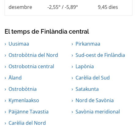
desembre
-2,55° / -5,89°
9,45 dies
El temps de Finlàndia central
Uusimaa
Pirkanmaa
Ostrobòtnia del Nord
Sud-oest de Finlàndia
Ostrobotnia central
Lapònia
Åland
Carèlia del Sud
Ostrobòtnia
Satakunta
Kymenlaakso
Nord de Savònia
Päijänne Tavastia
Savònia meridional
Carèlia del Nord