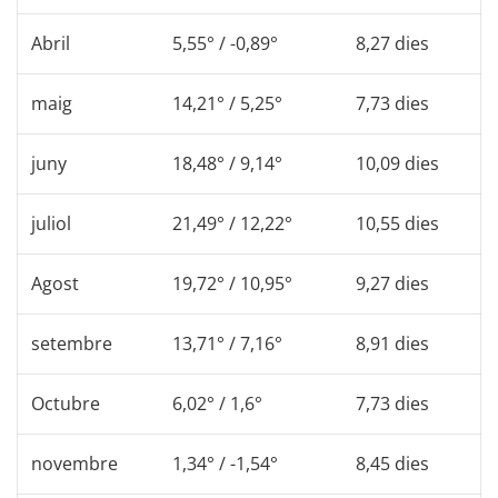
Abril
5,55° / -0,89°
8,27 dies
maig
14,21° / 5,25°
7,73 dies
juny
18,48° / 9,14°
10,09 dies
juliol
21,49° / 12,22°
10,55 dies
Agost
19,72° / 10,95°
9,27 dies
setembre
13,71° / 7,16°
8,91 dies
Octubre
6,02° / 1,6°
7,73 dies
novembre
1,34° / -1,54°
8,45 dies