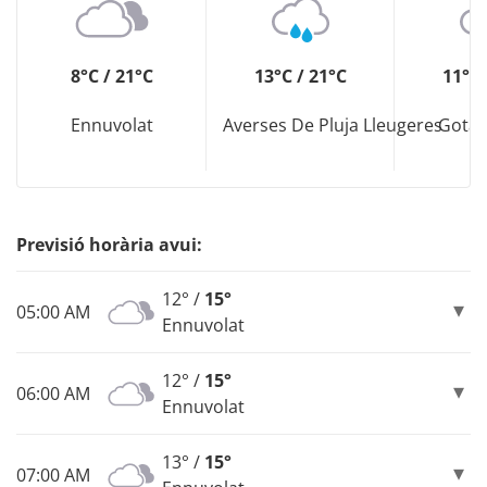
8°C / 21°C
13°C / 21°C
11°C 
Ennuvolat
Averses De Pluja Lleugeres
Gota 
Previsió horària avui:
12° /
15°
05:00 AM
Ennuvolat
12° /
15°
06:00 AM
Ennuvolat
13° /
15°
07:00 AM