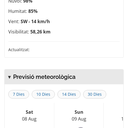
Núvol:
98%
Humitat:
85%
Vent:
SW - 14 km/h
Visibilitat:
58,26 km
Actualitzat:
Previsió meteorològica
7 Dies
10 Dies
14 Dies
30 Dies
Sat
Sun
M
08 Aug
09 Aug
10