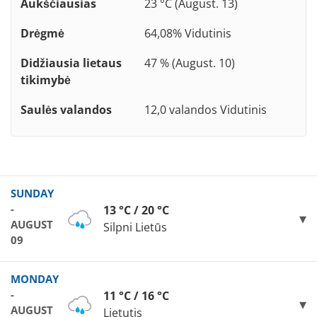
Aukščiausias
23 °C (August. 13)
Drėgmė
64,08% Vidutinis
Didžiausia lietaus
47 % (August. 10)
tikimybė
Saulės valandos
12,0 valandos Vidutinis
SUNDAY
-
13 °C / 20 °C
AUGUST
Silpni Lietūs
09
MONDAY
-
11 °C / 16 °C
AUGUST
Lietutis