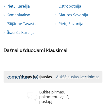
Pietų Karelija
Ostrobotnija
Kymenlaakso
Šiaurės Savonija
Päijänne Tavastia
Pietų Savonija
Šiaurės Karelija
Dažnai užduodami klausimai
komentarai
(0)
Pirmas naujausias
Aukščiausias įvertinimas
Būkite pirmas,
pakomentavęs šį
puslapį