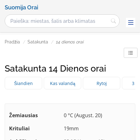
Suomija Orai
Pradžia
Satakunta
14 dienos orai
Satakunta 14 Dienos orai
Šiandien
Kas valandą
Rytoj
3 d
Žemiausias
0 °C (August. 20)
Krituliai
19mm