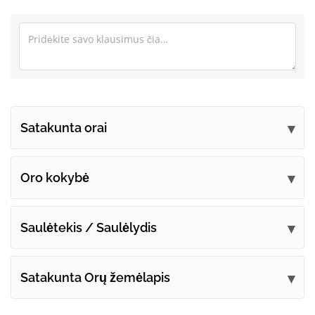
Satakunta orai
Pateikite savo pastabas
Oro kokybė
Saulėtekis / Saulėlydis
Satakunta Orų žemėlapis