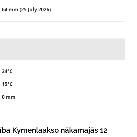
64 mm (25 July 2026)
24°C
15°C
0 mm
mība Kymenlaakso nākamajās 12