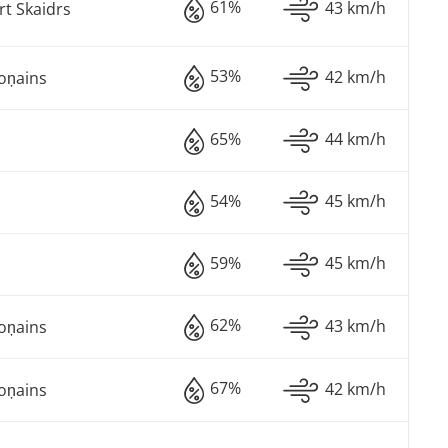
61%
43 km/h
t Skaidrs
53%
42 km/h
oņains
65%
44 km/h
s
54%
45 km/h
s
59%
45 km/h
s
62%
43 km/h
oņains
67%
42 km/h
oņains