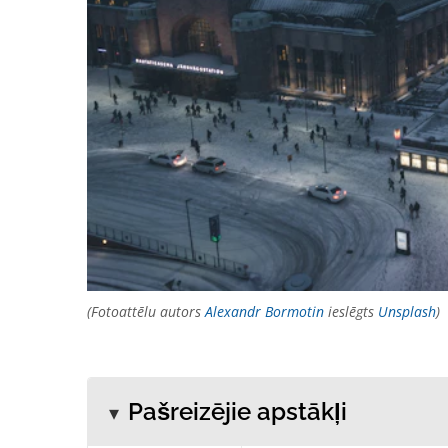
(Fotoattēlu autors
Alexandr Bormotin
ieslēgts
Unsplash
)
Pašreizējie apstākļi