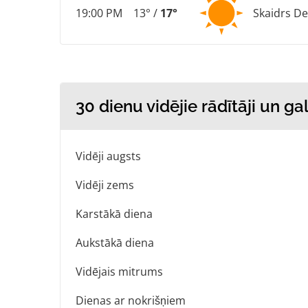
19:00 PM
13° /
17°
Skaidrs De
30 dienu vidējie rādītāji un ga
Vidēji augsts
Vidēji zems
Karstākā diena
Aukstākā diena
Vidējais mitrums
Dienas ar nokrišņiem