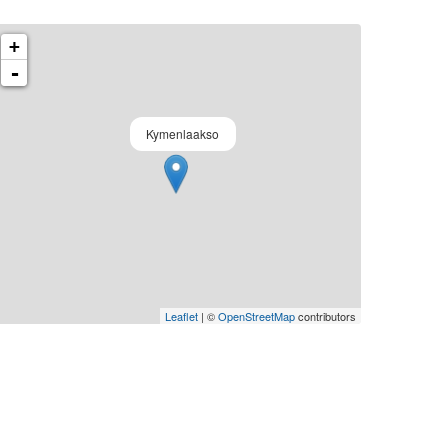
+
-
Kymenlaakso
Leaflet
| ©
OpenStreetMap
contributors