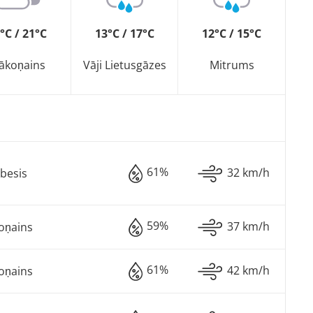
°C / 21°C
13°C / 17°C
12°C / 15°C
ākoņains
Vāji Lietusgāzes
Mitrums
61%
32 km/h
besis
59%
37 km/h
oņains
61%
42 km/h
oņains