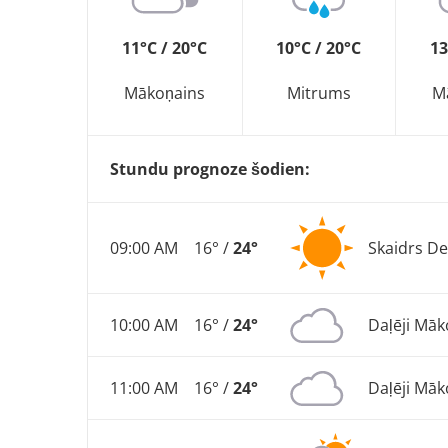
11°C / 20°C
10°C / 20°C
13
Mākoņains
Mitrums
M
Stundu prognoze šodien:
09:00 AM
16° /
24°
Skaidrs De
10:00 AM
16° /
24°
Daļēji Māk
11:00 AM
16° /
24°
Daļēji Māk