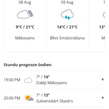
08 Aug
09 Aug
10
9°C / 21°C
14°C / 21°C
13°C 
Mākoņains
Blīvs Smidzināšana
Mit
Stundu prognoze šodien:
7° /
14°
19:00 PM
Daļēji Mākoņains
7° /
13°
20:00 PM
Galvenokārt Skaidrs