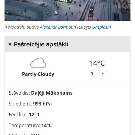
(Fotoattēlu autors
Alexandr Bormotin
ieslēgts
Unsplash
)
Pašreizējie apstākļi
14°C
°C
°F
Partly Cloudy
Stāvoklis:
Daļēji Mākoņains
Spiediens:
993 hPa
Feel like:
12 °C
Temperatūra:
14°C