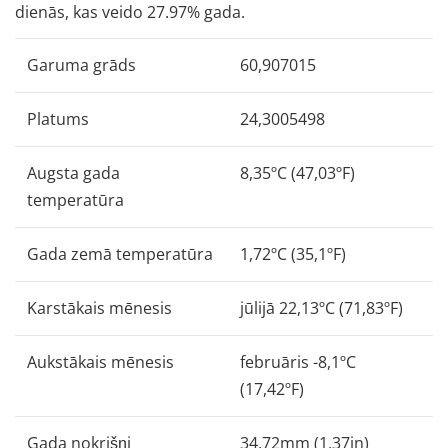
dienās, kas veido 27.97% gada.
Garuma grāds
60,907015
Platums
24,3005498
Augsta gada
8,35ºC (47,03ºF)
temperatūra
Gada zemā temperatūra
1,72ºC (35,1ºF)
Karstākais mēnesis
jūlijā 22,13ºC (71,83ºF)
Aukstākais mēnesis
februāris -8,1ºC
(17,42ºF)
Gada nokrišņi
34,72mm (1,37in)