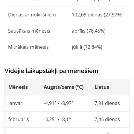
Dienas ar nokrišņiem
102,09 dienas (27,97%)
Sausākais mēnesis
aprīlis (78,45%)
Mitrākais mēnesis
jūlijā (72,84%)
Vidējie laikapstākļi pa mēnešiem
Mēnesis
Augsts/zems (°C)
Lietus
janvārī
-4,91° / -8,97°
7,91 dienas
februāris
-3,25° / -8,1°
7,45 dienas