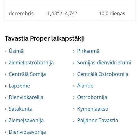
decembris
-1,43° / -4,74°
10,0 dienas
Tavastia Proper laikapstākļi
Ūsimā
Pirkanmā
Ziemeļostrobotnija
Somijas dienvidrietumi
Centrālā Somija
Centrālā Ostrobotnija
Lapzeme
Ālande
Dienvidkarēlija
Ostrobotnija
Satakunta
Kymenlaakso
Ziemeļsavonija
Päijänne Tavastia
Dienvidsavonija