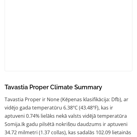
Tavastia Proper Climate Summary
Tavastia Proper ir None (Kēpenas klasifikācija: Dfb), ar
vidējo gada temperatūru 6.38ºC (43.48ºF), kas ir
aptuveni 0.74% lielāks nekā valsts vidējā temperatūra
Somija.Ik gadu pilsētā nokrišņu daudzums ir aptuveni
34.72 milmetri (1.37 collas), kas sadalās 102.09 lietainās