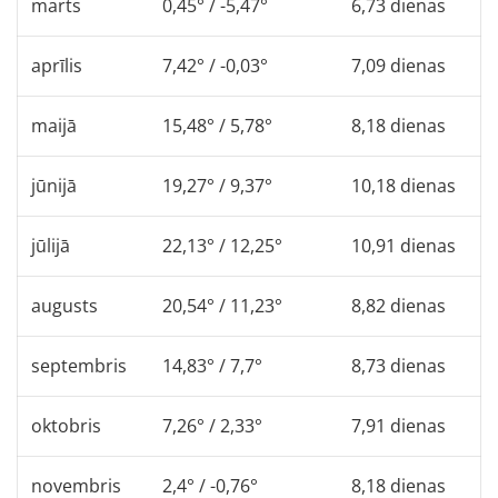
marts
0,45° / -5,47°
6,73 dienas
aprīlis
7,42° / -0,03°
7,09 dienas
maijā
15,48° / 5,78°
8,18 dienas
jūnijā
19,27° / 9,37°
10,18 dienas
jūlijā
22,13° / 12,25°
10,91 dienas
augusts
20,54° / 11,23°
8,82 dienas
septembris
14,83° / 7,7°
8,73 dienas
oktobris
7,26° / 2,33°
7,91 dienas
novembris
2,4° / -0,76°
8,18 dienas