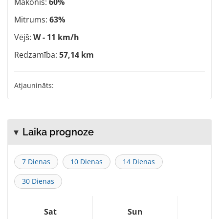
Mākonis:
60%
Mitrums:
63%
Vējš:
W - 11 km/h
Redzamība:
57,14 km
Atjaunināts:
Laika prognoze
7 Dienas
10 Dienas
14 Dienas
30 Dienas
Sat
Sun
M