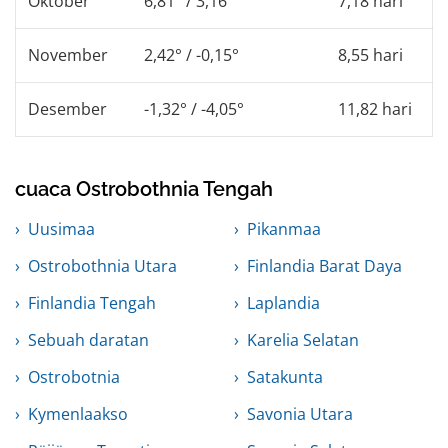
Oktober
6,81° / 3,16°
7,18 hari
November
2,42° / -0,15°
8,55 hari
Desember
-1,32° / -4,05°
11,82 hari
cuaca Ostrobothnia Tengah
Uusimaa
Pikanmaa
Ostrobothnia Utara
Finlandia Barat Daya
Finlandia Tengah
Laplandia
Sebuah daratan
Karelia Selatan
Ostrobotnia
Satakunta
Kymenlaakso
Savonia Utara