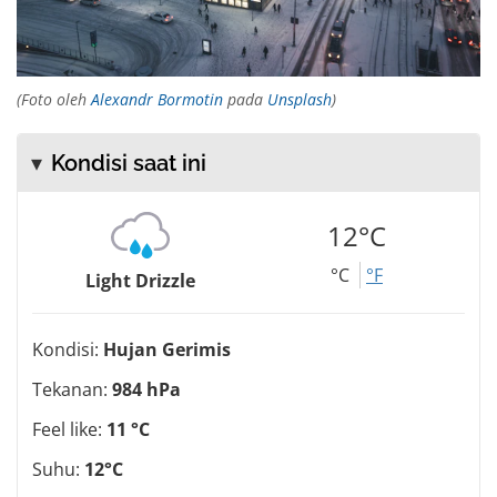
(Foto oleh
Alexandr Bormotin
pada
Unsplash
)
Kondisi saat ini
12°C
°C
°F
Light Drizzle
Kondisi:
Hujan Gerimis
Tekanan:
984 hPa
Feel like:
11 °C
Suhu:
12°C