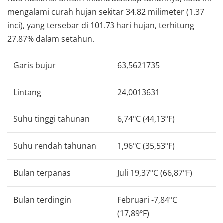
mengalami curah hujan sekitar 34.82 milimeter (1.37
inci), yang tersebar di 101.73 hari hujan, terhitung
27.87% dalam setahun.
Garis bujur
63,5621735
Lintang
24,0013631
Suhu tinggi tahunan
6,74ºC (44,13ºF)
Suhu rendah tahunan
1,96ºC (35,53ºF)
Bulan terpanas
Juli 19,37ºC (66,87ºF)
Bulan terdingin
Februari -7,84ºC
(17,89ºF)