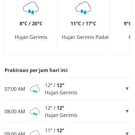
8°C / 20°C
11°C / 17°C
9°C 
Hujan Gerimis
Hujan Gerimis Padat
Ka
Prakiraan per jam hari ini:
12° /
12°
07:00 AM
Hujan Gerimis
12° /
12°
08:00 AM
Hujan Gerimis
11° /
12°
09:00 AM