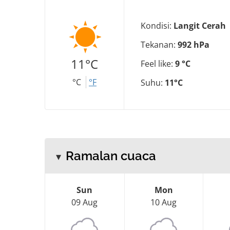
Kondisi:
Langit Cerah
Tekanan:
992 hPa
11°C
Feel like:
9 °C
°C
°F
Suhu:
11°C
Ramalan cuaca
Sun
Mon
09 Aug
10 Aug