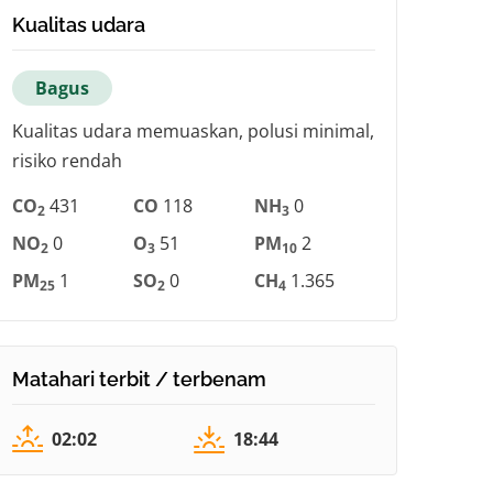
Kualitas udara
Bagus
Kualitas udara memuaskan, polusi minimal,
risiko rendah
CO
431
CO
118
NH
0
2
3
NO
0
O
51
PM
2
2
3
10
PM
1
SO
0
CH
1.365
25
2
4
Matahari terbit / terbenam
02:02
18:44