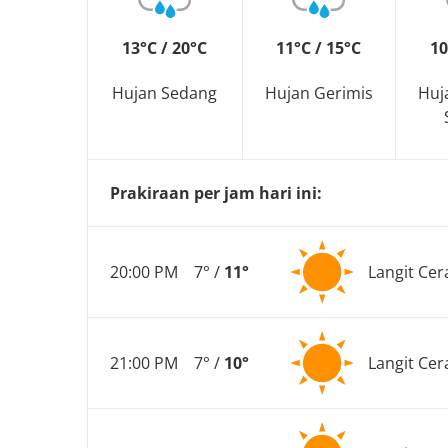
13°C / 20°C
11°C / 15°C
10
Hujan Sedang
Hujan Gerimis
Huj
Prakiraan per jam hari ini:
20:00 PM
7° /
11°
Langit Cer
21:00 PM
7° /
10°
Langit Cer