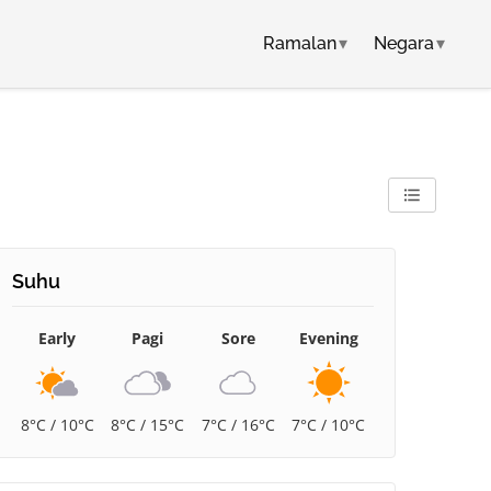
Ramalan
▾
Negara
▾
Suhu
Early
Pagi
Sore
Evening
8°C / 10°C
8°C / 15°C
7°C / 16°C
7°C / 10°C