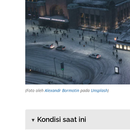
(Foto oleh
Alexandr Bormotin
pada
Unsplash
)
Kondisi saat ini