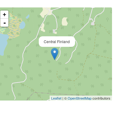
+
-
Central Finland
Leaflet
| ©
OpenStreetMap
contributors