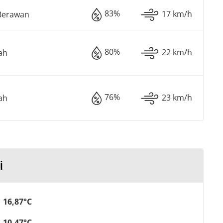
83%
17 km/h
Berawan
80%
22 km/h
ah
76%
23 km/h
ah
i
16,87°C
10,47°C