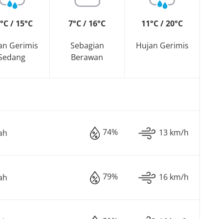
°C / 15°C
7°C / 16°C
11°C / 20°C
an Gerimis
Sebagian
Hujan Gerimis
Sedang
Berawan
74%
13 km/h
ah
79%
16 km/h
ah