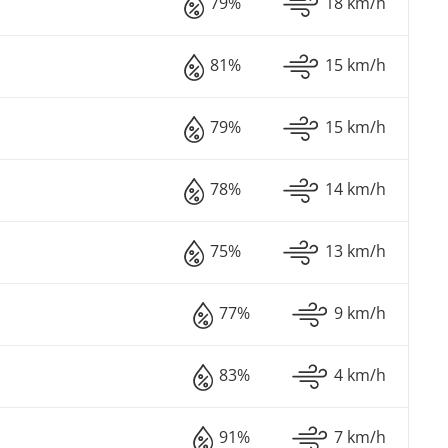
79%
18 km/h
81%
15 km/h
79%
15 km/h
78%
14 km/h
75%
13 km/h
77%
9 km/h
83%
4 km/h
91%
7 km/h