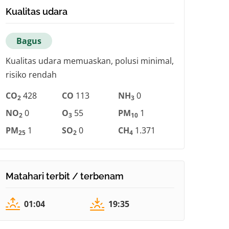
Kualitas udara
Bagus
Kualitas udara memuaskan, polusi minimal,
risiko rendah
CO
428
CO
113
NH
0
2
3
NO
0
O
55
PM
1
2
3
10
PM
1
SO
0
CH
1.371
25
2
4
Matahari terbit / terbenam
01:04
19:35