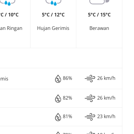
°C / 10°C
5°C / 12°C
5°C / 15°C
an Ringan
Hujan Gerimis
Berawan
86%
26 km/h
imis
82%
26 km/h
81%
23 km/h