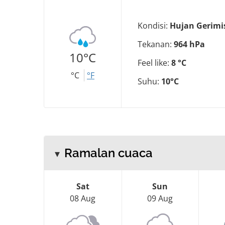
Kondisi:
Hujan Gerimi
Tekanan:
964 hPa
10°C
Feel like:
8 °C
°C
°F
Suhu:
10°C
Ramalan cuaca
Sat
Sun
08 Aug
09 Aug