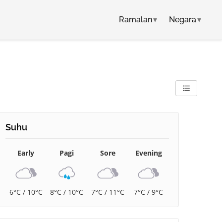
Ramalan
▾
Negara
▾
Suhu
Early
Pagi
Sore
Evening
6°C / 10°C
8°C / 10°C
7°C / 11°C
7°C / 9°C