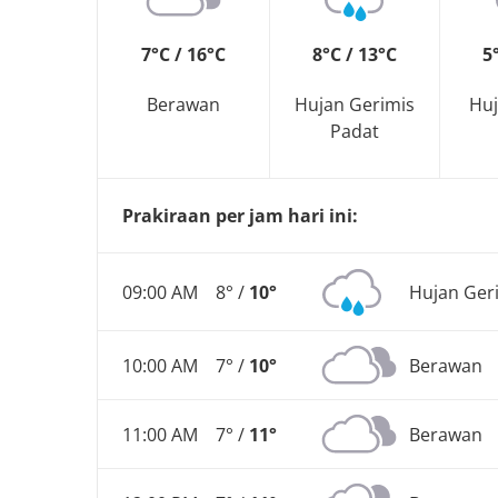
7°C / 16°C
8°C / 13°C
5
Berawan
Hujan Gerimis
Huj
Padat
Prakiraan per jam hari ini:
09:00 AM
8° /
10°
Hujan Ger
10:00 AM
7° /
10°
Berawan
11:00 AM
7° /
11°
Berawan