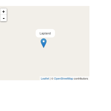
+
-
Lapland
Leaflet
| ©
OpenStreetMap
contributors