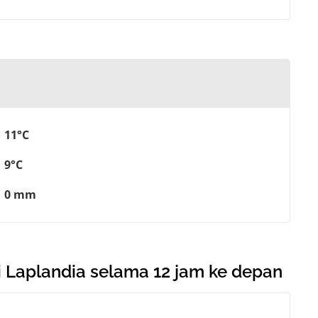
11°C
9°C
0 mm
 Laplandia selama 12 jam ke depan